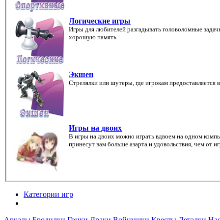
Логические игры
Игры для любителей разгадывать головоломные задач
хорошую память.
Экшен
Стрелялки или шутеры, где игрокам предоставляется 
Игры на двоих
В игры на двоих можно играть вдвоем на одном комп
принесут вам больше азарта и удовольствия, чем от и
Категории игр
Разделы
Аркады
Бродилки
Гонки
Драки
Войнушки
Квесты
Леталки
На