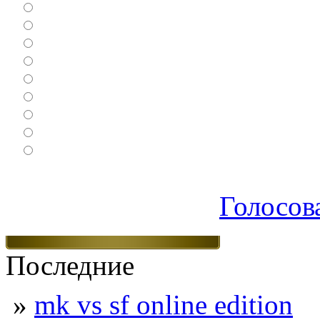
Гонки
Драки
Квесты
Леталки
Настольные
Ролевые
Спортивные
Логические
Экшен
Голосов
Последние
»
mk vs sf online edition