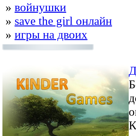
»
войнушки
»
save the girl онлайн
»
игры на двоих
Д
Б
д
о
К