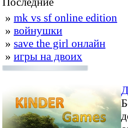
Последние
»
mk vs sf online edition
»
войнушки
»
save the girl онлайн
»
игры на двоих
Д
Б
д