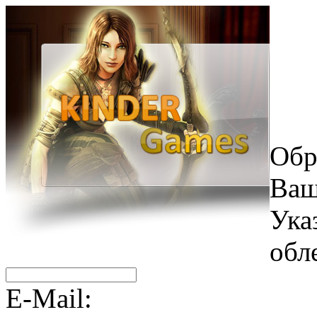
Обр
Ваш
Ука
обл
E-Mail: