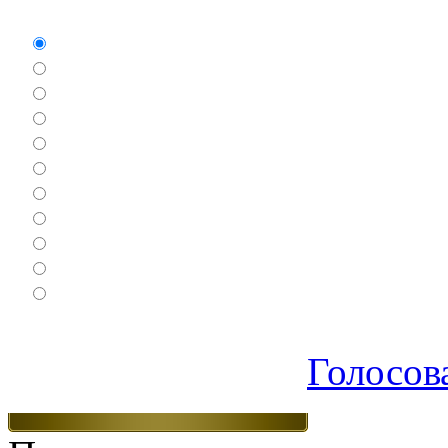
Какие игры Вам нравят
Аркады
Бродилки
Гонки
Драки
Квесты
Леталки
Настольные
Ролевые
Спортивные
Логические
Экшен
Голосов