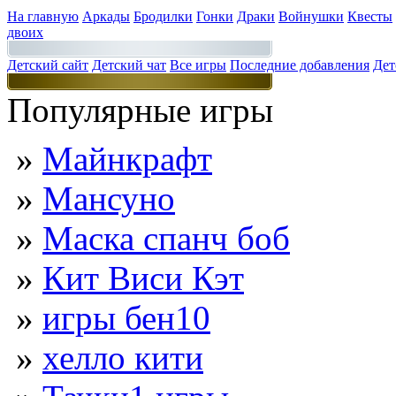
На главную
Аркады
Бродилки
Гонки
Драки
Войнушки
Квесты
двоих
Детский сайт
Детский чат
Все игры
Последние добавления
Дет
Популярные игры
»
Майнкрафт
»
Мансуно
»
Маска спанч боб
»
Кит Виси Кэт
»
игры бен10
»
хелло кити