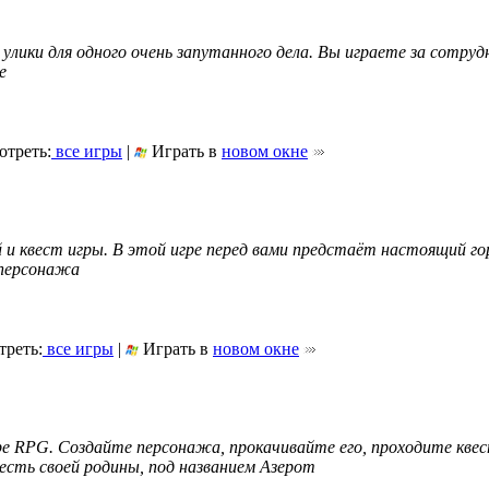
лики для одного очень запутанного дела. Вы играете за сотруд
е
треть:
все игры
|
Играть в
новом окне
й и квест игры. В этой игре перед вами предстаёт настоящий го
 персонажа
реть:
все игры
|
Играть в
новом окне
ре RPG. Создайте персонажа, прокачивайте его, проходите кве
честь своей родины, под названием Азерот