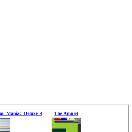
ar_Maniac_Deluxe_4
The Amulet