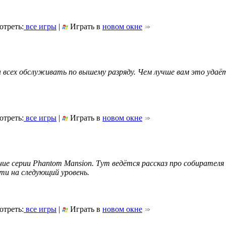
треть:
все игры
|
Играть в
новом окне
 всех обслуживать по вышему разряду. Чем лучше вам это удаё
треть:
все игры
|
Играть в
новом окне
ие серии Phantom Mansion. Тут ведётся рассказ про собирателя
ти на следующий уровень.
треть:
все игры
|
Играть в
новом окне