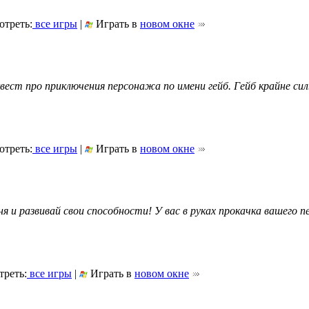
треть:
все игры
|
Играть в
новом окне
ест про приключения персонажа по имени гейб. Гейб крайне сил
треть:
все игры
|
Играть в
новом окне
вня и развивай свои способности! У вас в руках прокачка вашего
реть:
все игры
|
Играть в
новом окне