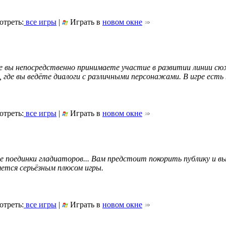
треть:
все игры
|
Играть в
новом окне
 вы непосредственно принимаете участие в развитии линии с
х, где вы ведёте диалоги с различными персонажами. В игре ест
треть:
все игры
|
Играть в
новом окне
поединки гладиаторов... Вам предстоит покорить публику и выб
ется серьёзным плюсом игры.
треть:
все игры
|
Играть в
новом окне