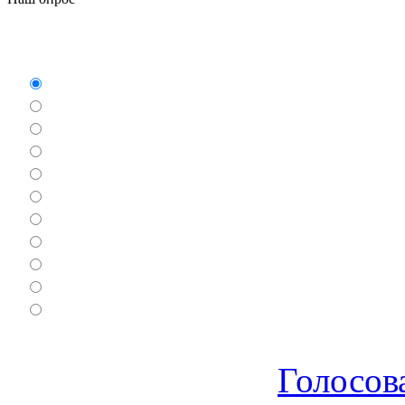
Какие игры Вам нравят
Аркады
Бродилки
Гонки
Драки
Квесты
Леталки
Настольные
Ролевые
Спортивные
Логические
Экшен
Голосов