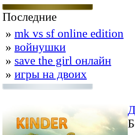
Последние
»
mk vs sf online edition
»
войнушки
»
save the girl онлайн
»
игры на двоих
Д
Б