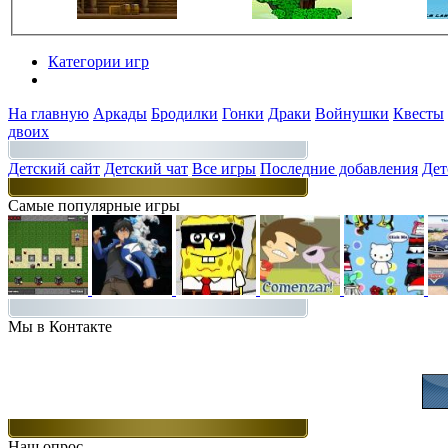
Категории игр
Разделы
На главную
Аркады
Бродилки
Гонки
Драки
Войнушки
Квесты
двоих
Детский сайт
Детский чат
Все игры
Последние добавления
Дет
Самые популярные игры
Мы в Контакте
Присоединяйт
Наш опрос