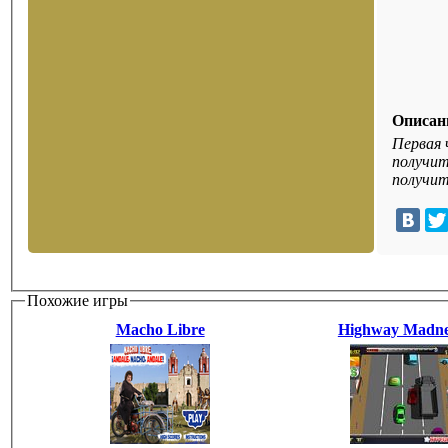
Описан
Первая 
получит
получит
Похожие игры
Macho Libre
Highway Madne