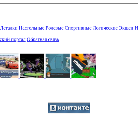
Леталки
Настольные
Ролевые
Спортивные
Логические
Экшен
И
ский портал
Обратная связь
Присоединяйтесь к нашему сообществу.