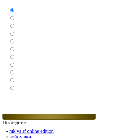
Аркады
Бродилки
Гонки
Драки
Квесты
Леталки
Настольные
Ролевые
Спортивные
Логические
Экшен
Последние
»
mk vs sf online edition
»
войнушки