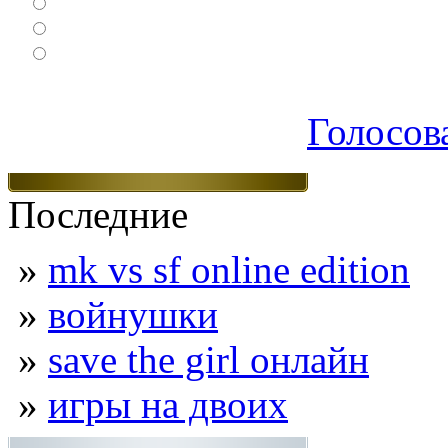
Спортивные
Логические
Экшен
Голосов
Последние
»
mk vs sf online edition
»
войнушки
»
save the girl онлайн
»
игры на двоих