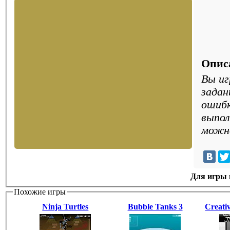
Опис
Вы иг
задан
ошибк
выпол
можно
Для игры н
Похожие игры
Ninja Turtles
Bubble Tanks 3
Creati