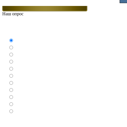
Наш опрос
Какие игры Вам нравят
Аркады
Бродилки
Гонки
Драки
Квесты
Леталки
Настольные
Ролевые
Спортивные
Логические
Экшен