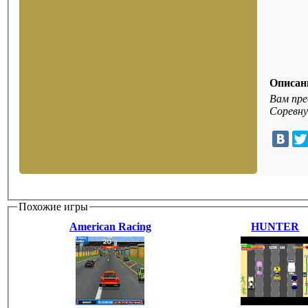
Описан
Вам пре
Соревну
Похожие игры
American Racing
HUNTER