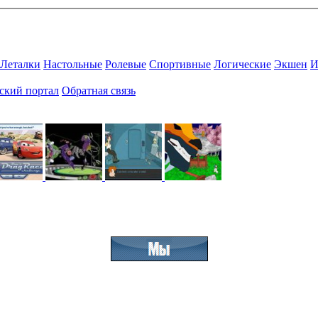
Леталки
Настольные
Ролевые
Спортивные
Логические
Экшен
И
ский портал
Обратная связь
Присоединяйтесь к нашему сообществу.