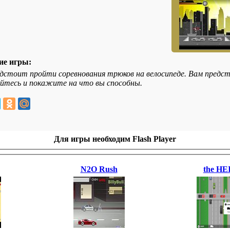
ие игры:
дстоит пройти соревнования трюков на велосипеде. Вам предс
йтесь и покажите на что вы способны.
Для игры необходим Flash Player
N2O Rush
the HE