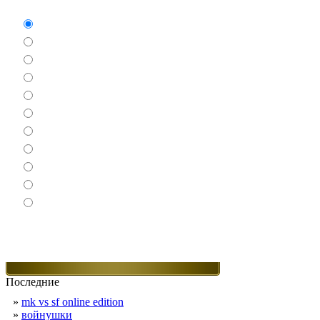
Аркады
Бродилки
Гонки
Драки
Квесты
Леталки
Настольные
Ролевые
Спортивные
Логические
Экшен
Последние
»
mk vs sf online edition
»
войнушки