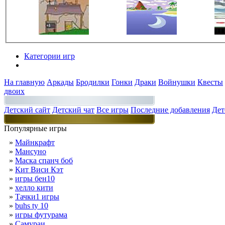
Категории игр
Разделы
На главную
Аркады
Бродилки
Гонки
Драки
Войнушки
Квесты
двоих
Детский сайт
Детский чат
Все игры
Последние добавления
Дет
Популярные игры
»
Майнкрафт
»
Мансуно
»
Маска спанч боб
»
Кит Виси Кэт
»
игры бен10
»
хелло кити
»
Тачки1 игры
»
buhs ty 10
»
игры футурама
»
Самураи