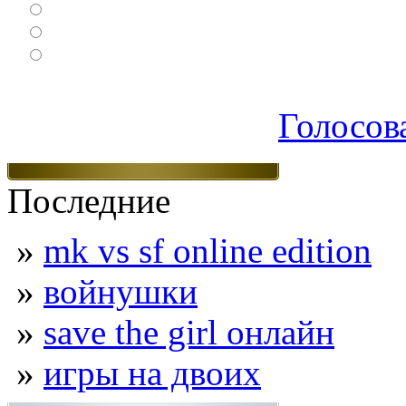
Спортивные
Логические
Экшен
Голосов
Последние
»
mk vs sf online edition
»
войнушки
»
save the girl онлайн
»
игры на двоих