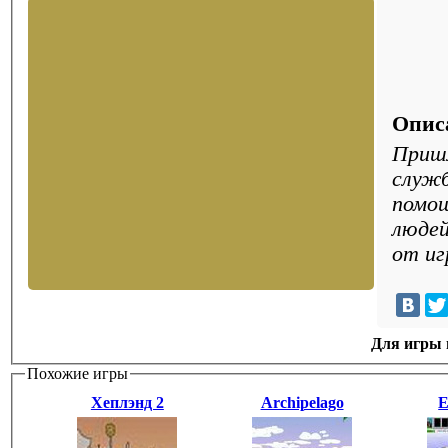
Опис
Пришл
служб
помощ
людей
от иг
Для игры н
Похожие игры
Хеплэнд 2
Archipelago
E