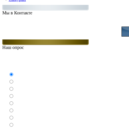
Мы в Контакте
Присоединяйт
Наш опрос
Какие игры Вам нравят
Аркады
Бродилки
Гонки
Драки
Квесты
Леталки
Настольные
Ролевые