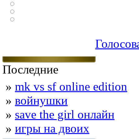
Спортивные
Логические
Экшен
Голосов
Последние
»
mk vs sf online edition
»
войнушки
»
save the girl онлайн
»
игры на двоих