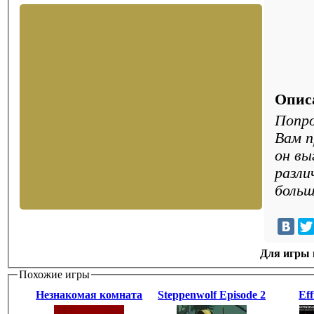
Опис
Попро
Вам п
он вы
разли
больш
Для игры н
Похожие игры
Незнакомая комната
Steppenwolf Episode 2
Eff