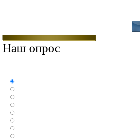
Присоединяйтесь
Наш опрос
Какие игры Вам нравят
Аркады
Бродилки
Гонки
Драки
Квесты
Леталки
Настольные
Ролевые