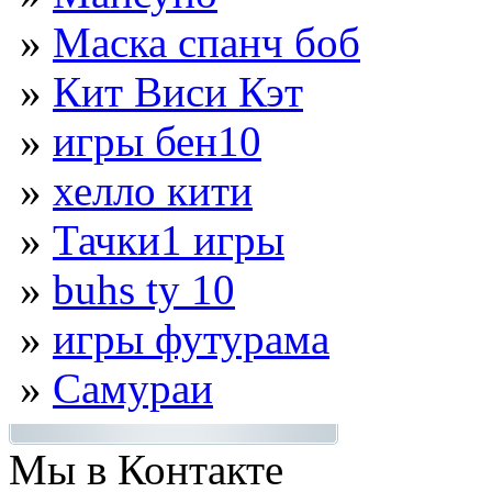
»
Маска спанч боб
»
Кит Виси Кэт
»
игры бен10
»
хелло кити
»
Тачки1 игры
»
buhs ty 10
»
игры футурама
»
Самураи
Мы в Контакте