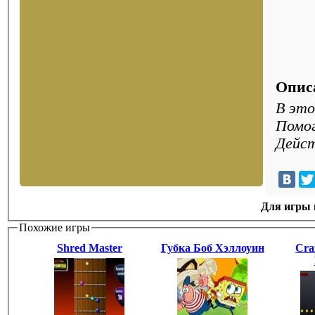
Опис
В это
Помог
Дейст
Для игры н
Похожие игры
Shred Master
Губка Боб Хэллоуин
Cra