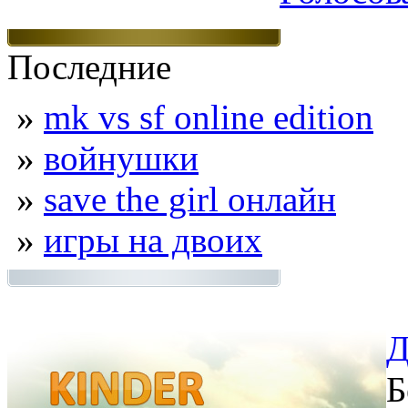
Последние
»
mk vs sf online edition
»
войнушки
»
save the girl онлайн
»
игры на двоих
Д
Б