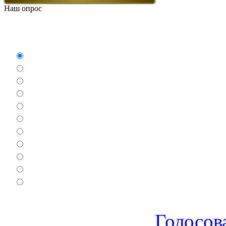
Наш опрос
Какие игры Вам нравят
Аркады
Бродилки
Гонки
Драки
Квесты
Леталки
Настольные
Ролевые
Спортивные
Логические
Экшен
Голосов