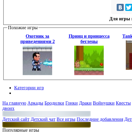
Для игры н
Похожие игры
Охотник за
Принц и принцесса
Tan
приведениями 2
беглецы
Категории игр
Разделы
На главную
Аркады
Бродилки
Гонки
Драки
Войнушки
Квесты
двоих
Детский сайт
Детский чат
Все игры
Последние добавления
Дет
Популярные игры