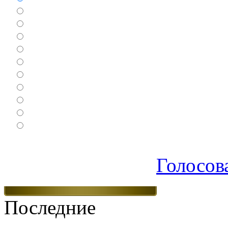
Бродилки
Гонки
Драки
Квесты
Леталки
Настольные
Ролевые
Спортивные
Логические
Экшен
Голосов
Последние