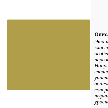
Опис
Эта и
класс
особе
персо
Напри
главн
участ
вашем
сопер
турни
уровн