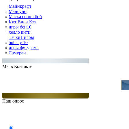
»
Майнкрафт
»
Мансуно
»
Маска спанч боб
»
Кит Виси Кэт
»
игры бен10
»
хелло кити
»
Тачки1 игры
»
buhs ty 10
»
игры футурама
»
Самураи
Мы в Контакте
Присоединяйт
Наш опрос
Какие игры Вам нравят
Аркады