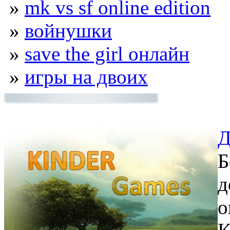
»
mk vs sf online edition
»
войнушки
»
save the girl онлайн
»
игры на двоих
Д
Б
д
о