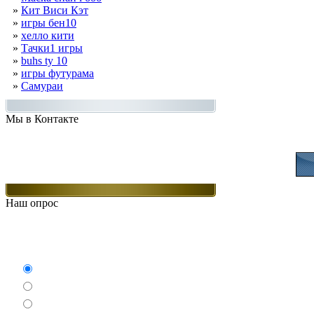
»
Кит Виси Кэт
»
игры бен10
»
хелло кити
»
Тачки1 игры
»
buhs ty 10
»
игры футурама
»
Самураи
Мы в Контакте
Присоединяйт
Наш опрос
Какие игры Вам нравят
Аркады
Бродилки
Гонки