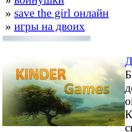
»
save the girl онлайн
»
игры на двоих
Д
Б
д
о
К
с