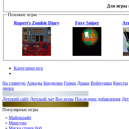
Для игры н
Похожие игры
Rupert's Zombie Diary
Foxy Sniper
Ar
Категории игр
Разделы
На главную
Аркады
Бродилки
Гонки
Драки
Войнушки
Квесты
двоих
Детский сайт
Детский чат
Все игры
Последние добавления
Дет
Популярные игры
»
Майнкрафт
»
Мансуно
»
Маска спанч боб