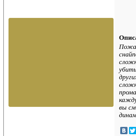
Опис
Пожал
снайп
сложн
убить
други
сложн
прома
кажду
вы см
динам