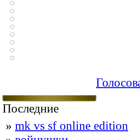
Драки
Квесты
Леталки
Настольные
Ролевые
Спортивные
Логические
Экшен
Голосов
Последние
»
mk vs sf online edition
»
войнушки