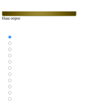
Наш опрос
Какие игры Вам нравятся больше всего.
Аркады
Бродилки
Гонки
Драки
Квесты
Леталки
Настольные
Ролевые
Спортивные
Логические
Экшен