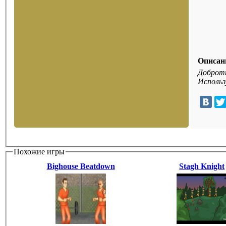
Описан
Добротн
Использ
Похожие игры
Bighouse Beatdown
Stagh Knight