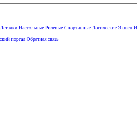
Леталки
Настольные
Ролевые
Спортивные
Логические
Экшен
И
ский портал
Обратная связь
Присоединяйтесь к нашему сообществу.