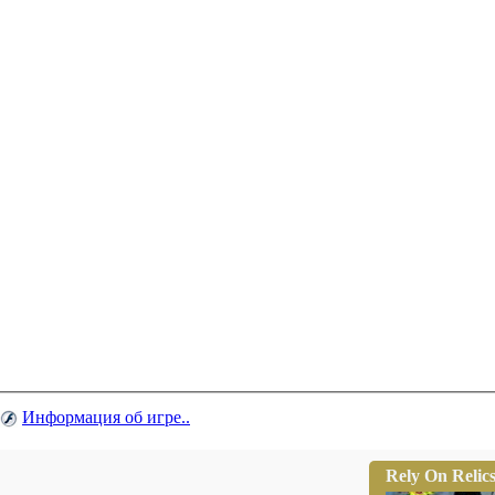
Информация об игре..
Rely On Relic