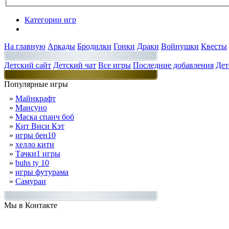
Категории игр
Разделы
На главную
Аркады
Бродилки
Гонки
Драки
Войнушки
Квесты
Детский сайт
Детский чат
Все игры
Последние добавления
Дет
Популярные игры
»
Майнкрафт
»
Мансуно
»
Маска спанч боб
»
Кит Виси Кэт
»
игры бен10
»
хелло кити
»
Тачки1 игры
»
buhs ty 10
»
игры футурама
»
Самураи
Мы в Контакте