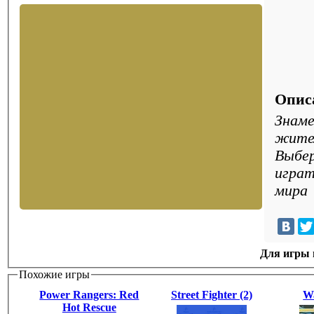
Опис
Знаме
жител
Выбер
играт
мира
Для игры н
Похожие игры
Power Rangers: Red
Street Fighter (2)
Wa
Hot Rescue