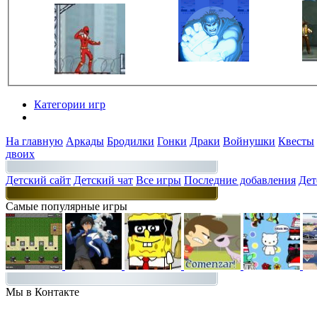
Категории игр
Разделы
На главную
Аркады
Бродилки
Гонки
Драки
Войнушки
Квесты
двоих
Детский сайт
Детский чат
Все игры
Последние добавления
Дет
Самые популярные игры
Мы в Контакте
Присоединяйт