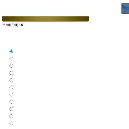
Наш опрос
Какие игры Вам нравят
Аркады
Бродилки
Гонки
Драки
Квесты
Леталки
Настольные
Ролевые
Спортивные
Логические
Экшен