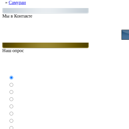
»
Самураи
Мы в Контакте
Присоединяйт
Наш опрос
Какие игры Вам нравят
Аркады
Бродилки
Гонки
Драки
Квесты
Леталки
Настольные
Ролевые