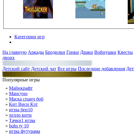
Категории игр
Разделы
На главную
Аркады
Бродилки
Гонки
Драки
Войнушки
Квесты
двоих
Детский сайт
Детский чат
Все игры
Последние добавления
Дет
Популярные игры
»
Майнкрафт
»
Мансуно
»
Маска спанч боб
»
Кит Виси Кэт
»
игры бен10
»
хелло кити
»
Тачки1 игры
»
buhs ty 10
»
игры футурама