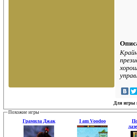
Опис
Крайн
прези
хорош
управ
Для игры н
Похожие игры
Грамила Джак
I am Voodoo
По
лаз