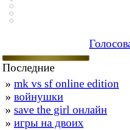
Спортивные
Логические
Экшен
Голосов
Последние
»
mk vs sf online edition
»
войнушки
»
save the girl онлайн
»
игры на двоих