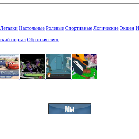
Леталки
Настольные
Ролевые
Спортивные
Логические
Экшен
И
ский портал
Обратная связь
Присоединяйтесь к нашему сообществу.