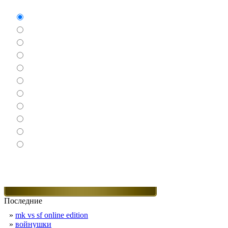
Аркады
Бродилки
Гонки
Драки
Квесты
Леталки
Настольные
Ролевые
Спортивные
Логические
Экшен
Последние
»
mk vs sf online edition
»
войнушки