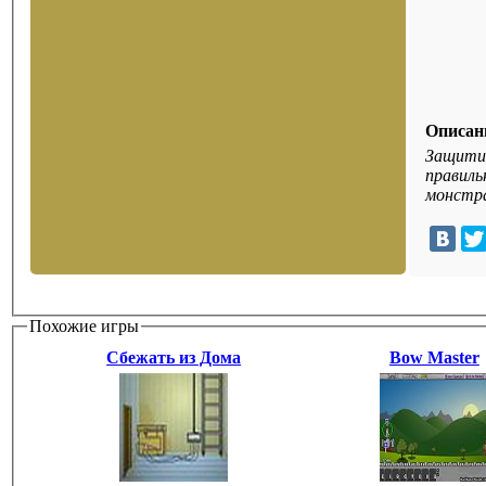
Описан
Защитит
правиль
монстра
Похожие игры
Сбежать из Дома
Bow Master