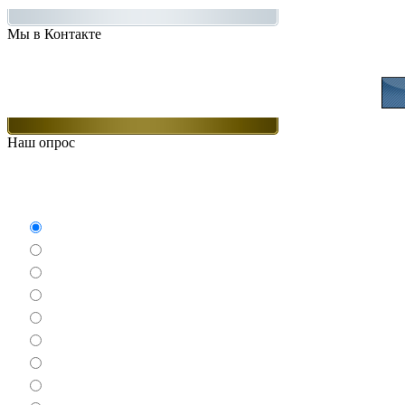
Мы в Контакте
Присоединяйт
Наш опрос
Какие игры Вам нравят
Аркады
Бродилки
Гонки
Драки
Квесты
Леталки
Настольные
Ролевые