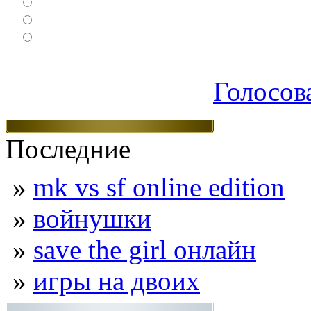
Спортивные
Логические
Экшен
Голосов
Последние
»
mk vs sf online edition
»
войнушки
»
save the girl онлайн
»
игры на двоих