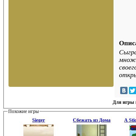
Опис
Сыгра
множе
своег
откры
Для игры н
Похожие игры
Sieger
Сбежать из Дома
A Sti