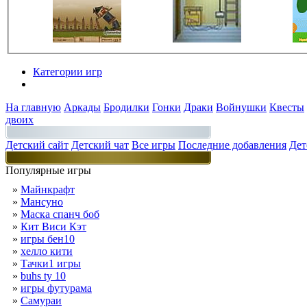
Категории игр
Разделы
На главную
Аркады
Бродилки
Гонки
Драки
Войнушки
Квесты
двоих
Детский сайт
Детский чат
Все игры
Последние добавления
Дет
Популярные игры
»
Майнкрафт
»
Мансуно
»
Маска спанч боб
»
Кит Виси Кэт
»
игры бен10
»
хелло кити
»
Тачки1 игры
»
buhs ty 10
»
игры футурама
»
Самураи