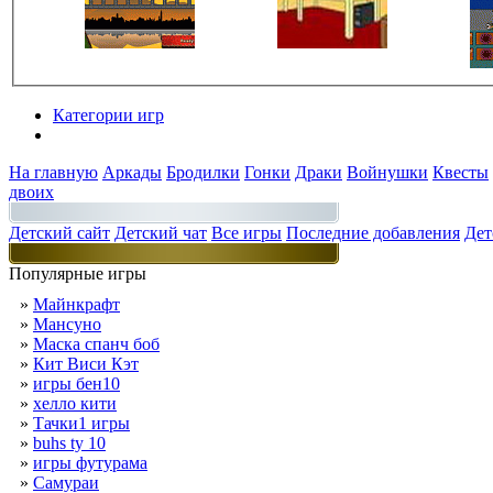
Категории игр
Разделы
На главную
Аркады
Бродилки
Гонки
Драки
Войнушки
Квесты
двоих
Детский сайт
Детский чат
Все игры
Последние добавления
Дет
Популярные игры
»
Майнкрафт
»
Мансуно
»
Маска спанч боб
»
Кит Виси Кэт
»
игры бен10
»
хелло кити
»
Тачки1 игры
»
buhs ty 10
»
игры футурама
»
Самураи