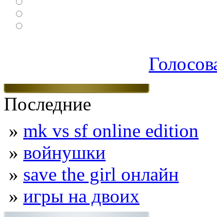
Спортивные
Логические
Экшен
Голосов
Последние
»
mk vs sf online edition
»
войнушки
»
save the girl онлайн
»
игры на двоих