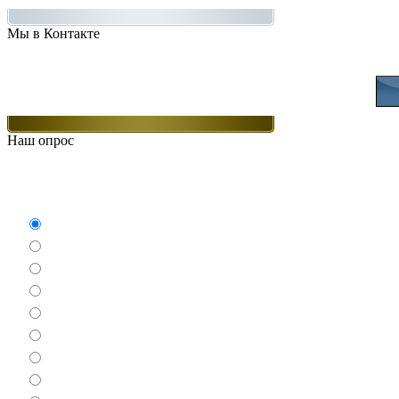
Мы в Контакте
Присоединяйт
Наш опрос
Какие игры Вам нравят
Аркады
Бродилки
Гонки
Драки
Квесты
Леталки
Настольные
Ролевые