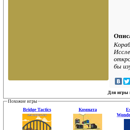
Опис
Кораб
Иссле
откро
бы из
Для игры н
Похожие игры
Bridge Tactics
Комната
E
Wonde