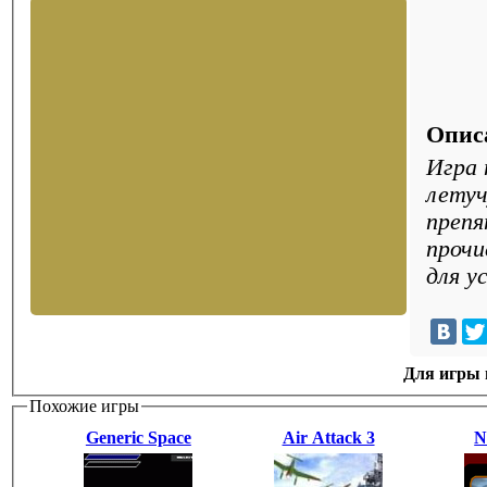
Опис
Игра 
летуч
препя
прочи
для у
Для игры н
Похожие игры
Generic Space
Air Attack 3
N