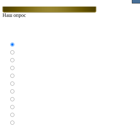
Наш опрос
Какие игры Вам нравят
Аркады
Бродилки
Гонки
Драки
Квесты
Леталки
Настольные
Ролевые
Спортивные
Логические
Экшен