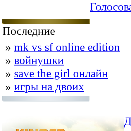
Голосов
Последние
»
mk vs sf online edition
»
войнушки
»
save the girl онлайн
»
игры на двоих
Д