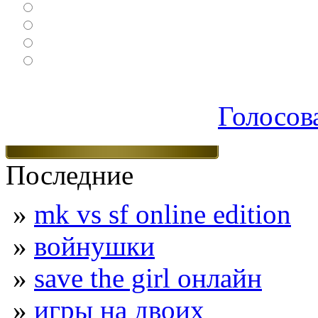
Ролевые
Спортивные
Логические
Экшен
Голосов
Последние
»
mk vs sf online edition
»
войнушки
»
save the girl онлайн
»
игры на двоих