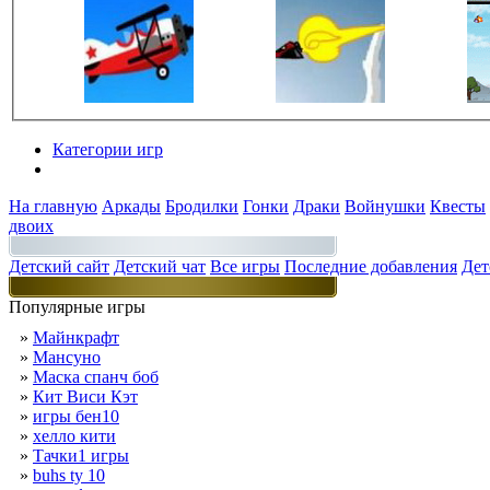
Категории игр
Разделы
На главную
Аркады
Бродилки
Гонки
Драки
Войнушки
Квесты
двоих
Детский сайт
Детский чат
Все игры
Последние добавления
Дет
Популярные игры
»
Майнкрафт
»
Мансуно
»
Маска спанч боб
»
Кит Виси Кэт
»
игры бен10
»
хелло кити
»
Тачки1 игры
»
buhs ty 10