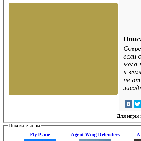
Опис
Совре
если 
мега-
к зем
не от
засад
Для игры н
Похожие игры
Fly Plane
Agent Wing Defenders
A