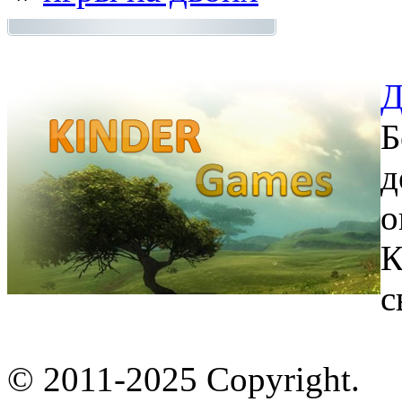
Д
Б
д
о
К
с
© 2011-2025 Copyright.