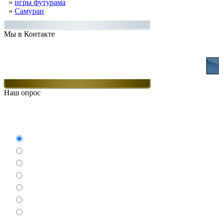
»
игры футурама
»
Самураи
Мы в Контакте
Присоединяйт
Наш опрос
Какие игры Вам нравят
Аркады
Бродилки
Гонки
Драки
Квесты
Леталки
Настольные