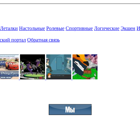
Леталки
Настольные
Ролевые
Спортивные
Логические
Экшен
И
ский портал
Обратная связь
Присоединяйтесь к нашему сообществу.