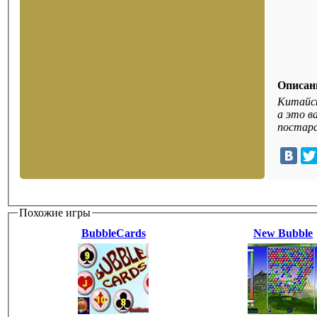
Описан
Китайск
а это в
постара
Похожие игры
BubbleCards
New Bubble