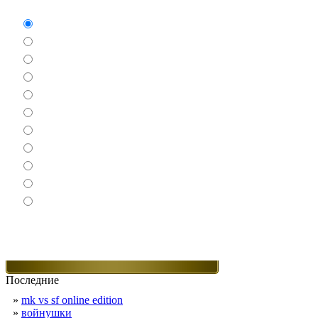
Аркады
Бродилки
Гонки
Драки
Квесты
Леталки
Настольные
Ролевые
Спортивные
Логические
Экшен
Последние
»
mk vs sf online edition
»
войнушки