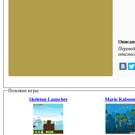
Описан
Перевед
опаснос
Похожие игры
Skeleton Launcher
Mario Kaboo