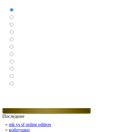
Аркады
Бродилки
Гонки
Драки
Квесты
Леталки
Настольные
Ролевые
Спортивные
Логические
Экшен
Последние
»
mk vs sf online edition
»
войнушки