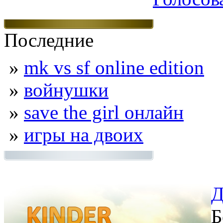
Последние
»
mk vs sf online edition
»
войнушки
»
save the girl онлайн
»
игры на двоих
Д
Б