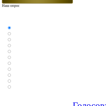
Наш опрос
Какие игры Вам нравят
Аркады
Бродилки
Гонки
Драки
Квесты
Леталки
Настольные
Ролевые
Спортивные
Логические
Экшен
Голосов