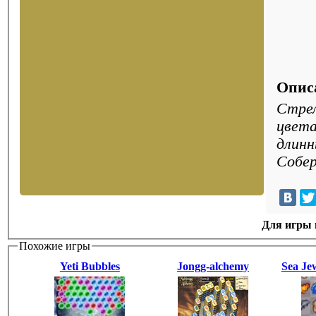
Опис
Стрел
цвета
длинные столбцы, для получения доп
Собер
Для игры н
Похожие игры
Yeti Bubbles
Jongg-alchemy
Sea Je