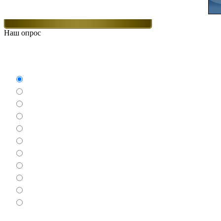
Наш опрос
Какие игры Вам нравят
Аркады
Бродилки
Гонки
Драки
Квесты
Леталки
Настольные
Ролевые
Спортивные
Логические
Экшен