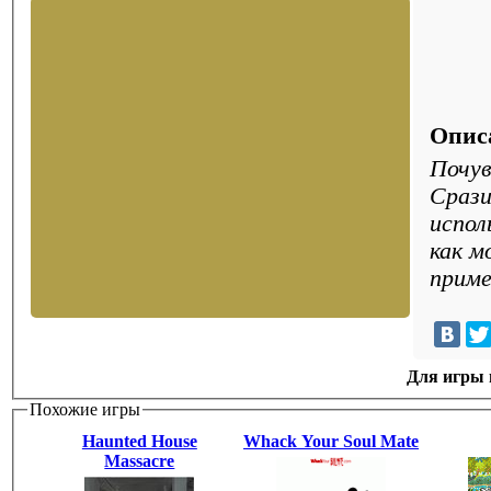
Опис
Почув
Срази
испол
как м
прим
Для игры н
Похожие игры
Haunted House
Whack Your Soul Mate
Massacre