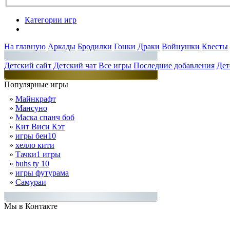
Категории игр
Разделы
На главную
Аркады
Бродилки
Гонки
Драки
Войнушки
Квесты
Детский сайт
Детский чат
Все игры
Последние добавления
Дет
Популярные игры
»
Майнкрафт
»
Мансуно
»
Маска спанч боб
»
Кит Виси Кэт
»
игры бен10
»
хелло кити
»
Тачки1 игры
»
buhs ty 10
»
игры футурама
»
Самураи
Мы в Контакте