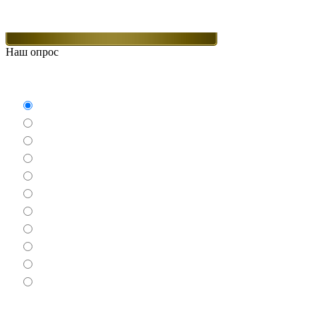
Наш опрос
Какие игры Вам нравятся больше всего.
Аркады
Бродилки
Гонки
Драки
Квесты
Леталки
Настольные
Ролевые
Спортивные
Логические
Экшен