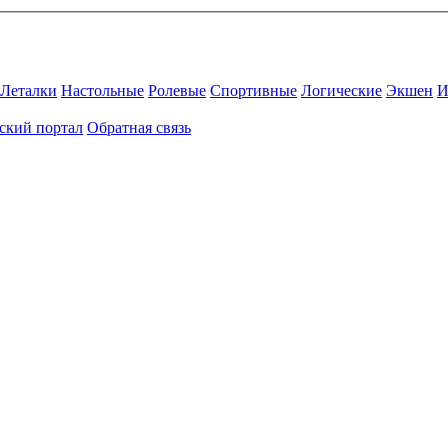
Леталки
Настольные
Ролевые
Спортивные
Логические
Экшен
И
ский портал
Обратная связь
Присоединяйтесь к нашему сообществу.