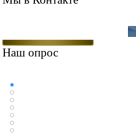
Присоединяйтесь
Наш опрос
Какие игры Вам нравят
Аркады
Бродилки
Гонки
Драки
Квесты
Леталки
Настольные