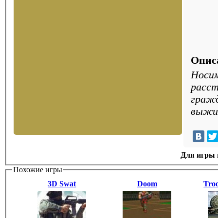
Опис
Носим
расст
гражд
выжит
Для игры н
Похожие игры
3D Swat
Doom
Troo