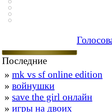
Ролевые
Спортивные
Логические
Экшен
Голосов
Последние
»
mk vs sf online edition
»
войнушки
»
save the girl онлайн
»
игры на двоих