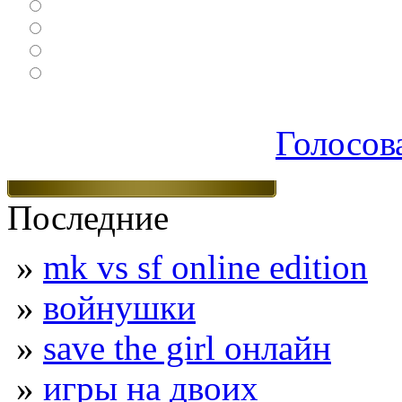
Ролевые
Спортивные
Логические
Экшен
Голосов
Последние
»
mk vs sf online edition
»
войнушки
»
save the girl онлайн
»
игры на двоих