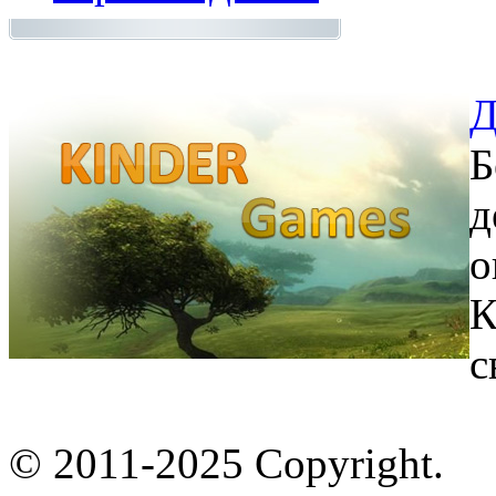
Д
Б
д
о
К
с
© 2011-2025 Copyright.