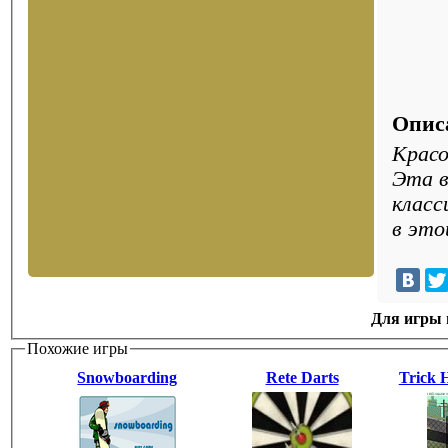
Опис
Красо
Эта в
класс
в это
Для игры н
Похожие игры
Snowboarding
Rete Darts
Trick 