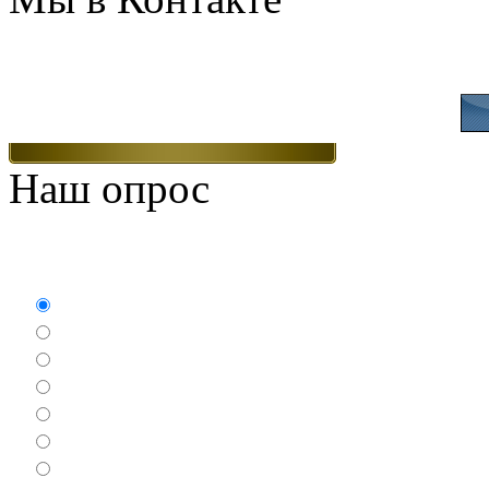
Присоединяйтесь
Наш опрос
Какие игры Вам нравят
Аркады
Бродилки
Гонки
Драки
Квесты
Леталки
Настольные