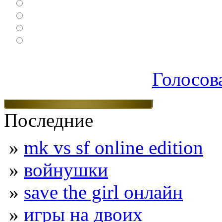
Ролевые
Спортивные
Логические
Экшен
Голосов
Последние
»
mk vs sf online edition
»
войнушки
»
save the girl онлайн
»
игры на двоих