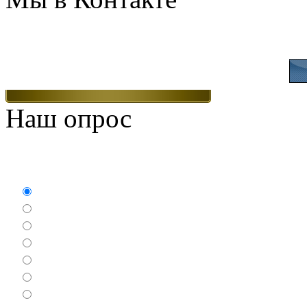
Присоединяйтесь
Наш опрос
Какие игры Вам нравят
Аркады
Бродилки
Гонки
Драки
Квесты
Леталки
Настольные