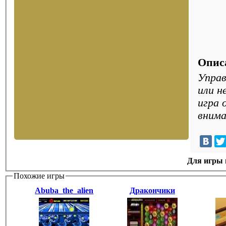
Опис
Управ
или н
игра 
внима
Для игры н
Похожие игры
Abuba_the_alien
Дракончики