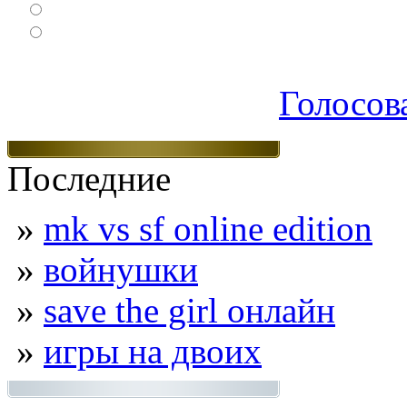
Логические
Экшен
Голосов
Последние
»
mk vs sf online edition
»
войнушки
»
save the girl онлайн
»
игры на двоих