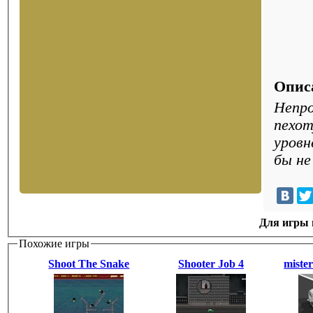
Опис
Непро
пехот
уровн
бы не
Для игры н
Похожие игры
Shoot The Snake
Shooter Job 4
miste