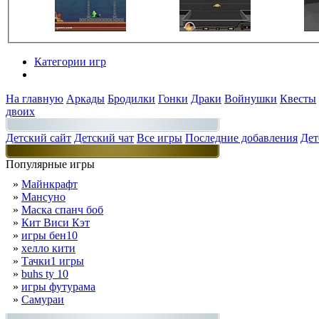
Категории игр
Разделы
На главную
Аркады
Бродилки
Гонки
Драки
Войнушки
Квесты
двоих
Детский сайт
Детский чат
Все игры
Последние добавления
Дет
Популярные игры
»
Майнкрафт
»
Мансуно
»
Маска спанч боб
»
Кит Виси Кэт
»
игры бен10
»
хелло кити
»
Тачки1 игры
»
buhs ty 10
»
игры футурама
»
Самураи