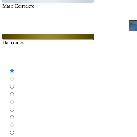
Мы в Контакте
Присоединяйт
Наш опрос
Какие игры Вам нравят
Аркады
Бродилки
Гонки
Драки
Квесты
Леталки
Настольные
Ролевые
Спортивные