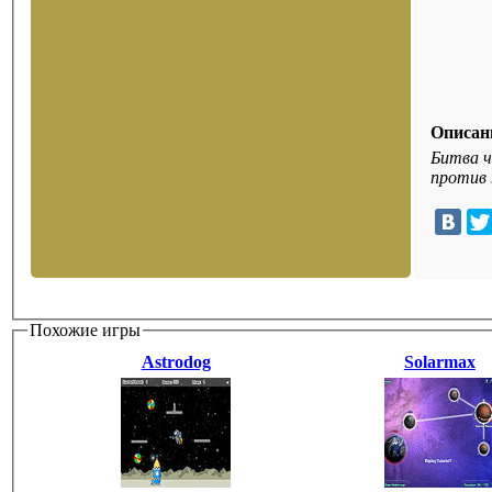
Описан
Битва ч
против 
Похожие игры
Astrodog
Solarmax