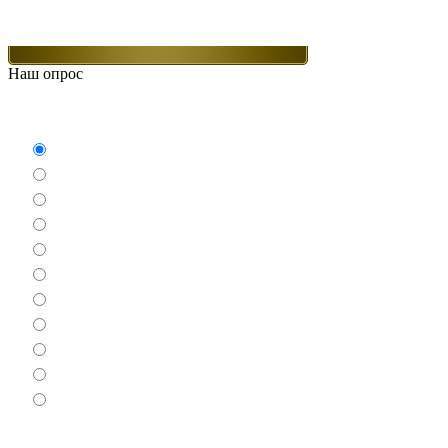
Наш опрос
Какие игры Вам нравятся больше всего.
Аркады
Бродилки
Гонки
Драки
Квесты
Леталки
Настольные
Ролевые
Спортивные
Логические
Экшен