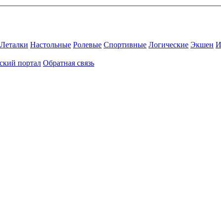
Леталки
Настольные
Ролевые
Спортивные
Логические
Экшен
И
ский портал
Обратная связь
Присоединяйтесь к нашему сообществу.