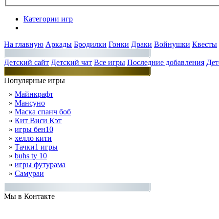
Категории игр
Разделы
На главную
Аркады
Бродилки
Гонки
Драки
Войнушки
Квесты
Детский сайт
Детский чат
Все игры
Последние добавления
Дет
Популярные игры
»
Майнкрафт
»
Мансуно
»
Маска спанч боб
»
Кит Виси Кэт
»
игры бен10
»
хелло кити
»
Тачки1 игры
»
buhs ty 10
»
игры футурама
»
Самураи
Мы в Контакте