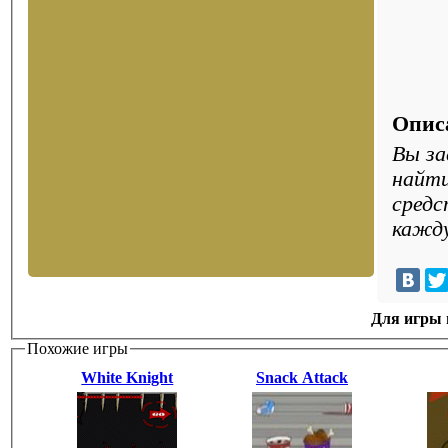
Опис
Вы за
найти
средс
кажду
Для игры н
Похожие игры
White Knight
Snack Attack