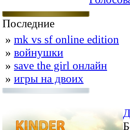
Последние
»
mk vs sf online edition
»
войнушки
»
save the girl онлайн
»
игры на двоих
Д
Б