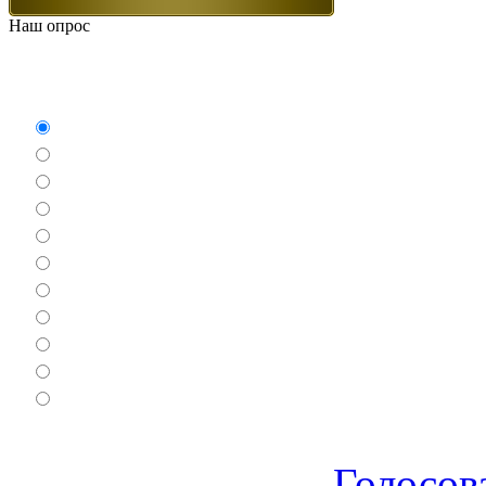
Наш опрос
Какие игры Вам нравят
Аркады
Бродилки
Гонки
Драки
Квесты
Леталки
Настольные
Ролевые
Спортивные
Логические
Экшен
Голосов