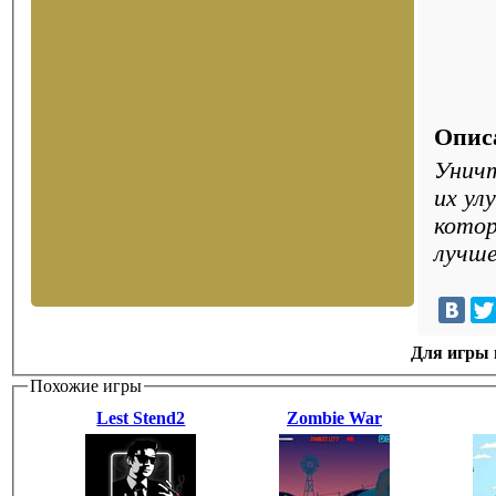
Опис
Уничт
их ул
кото
лучше
Для игры н
Похожие игры
Lest Stend2
Zombie War