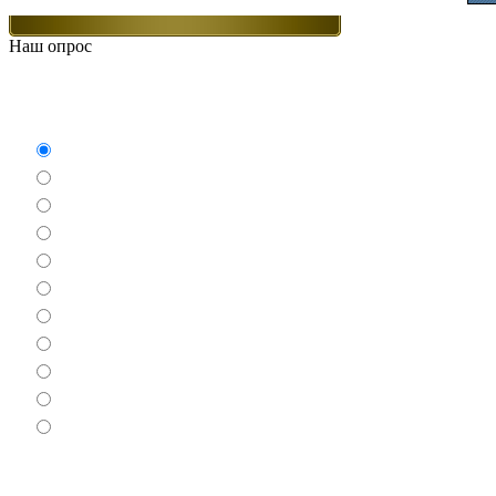
Наш опрос
Какие игры Вам нравят
Аркады
Бродилки
Гонки
Драки
Квесты
Леталки
Настольные
Ролевые
Спортивные
Логические
Экшен