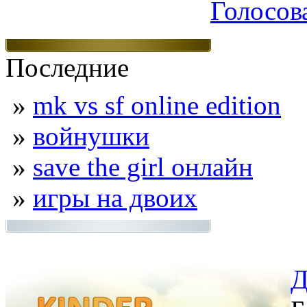
Голосов
Последние
»
mk vs sf online edition
»
войнушки
»
save the girl онлайн
»
игры на двоих
Д