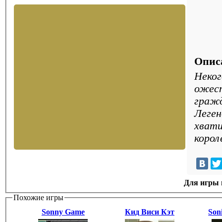
Опис
Неког
ожест
гражд
Леген
хватит мужества победит трех з
корол
Для игры н
Похожие игры
Sonny Game
Кид Виси Кэт
Son