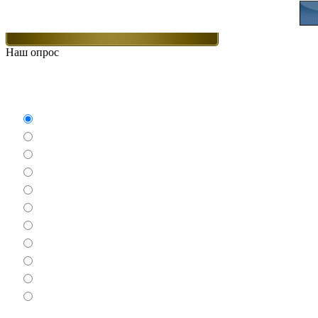
Наш опрос
Какие игры Вам нравят
Аркады
Бродилки
Гонки
Драки
Квесты
Леталки
Настольные
Ролевые
Спортивные
Логические
Экшен