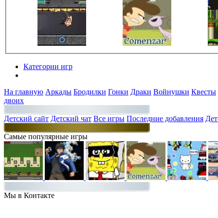
Категории игр
Разделы
На главную
Аркады
Бродилки
Гонки
Драки
Войнушки
Квесты
двоих
Детский сайт
Детский чат
Все игры
Последние добавления
Дет
Самые популярные игры
Мы в Контакте
Присоединяйт