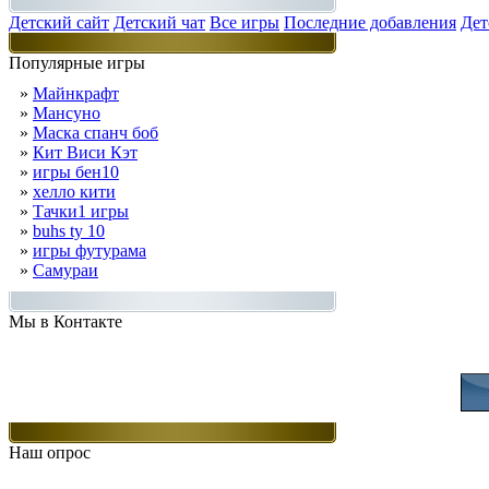
Детский сайт
Детский чат
Все игры
Последние добавления
Дет
Популярные игры
»
Майнкрафт
»
Мансуно
»
Маска спанч боб
»
Кит Виси Кэт
»
игры бен10
»
хелло кити
»
Тачки1 игры
»
buhs ty 10
»
игры футурама
»
Самураи
Мы в Контакте
Присоединяйт
Наш опрос