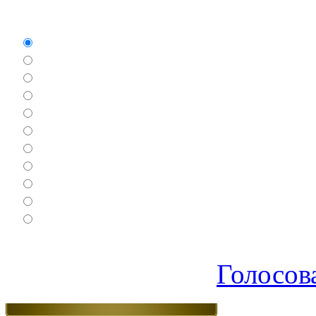
Какие игры Вам нравят
Аркады
Бродилки
Гонки
Драки
Квесты
Леталки
Настольные
Ролевые
Спортивные
Логические
Экшен
Голосов