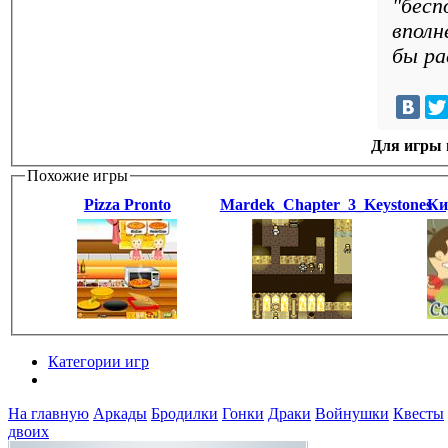
"бесп
вполн
бы ра
Для игры н
Похожие игры
Pizza Pronto
Mardek_Chapter_3_Keystones
Ки
Категории игр
Разделы
На главную
Аркады
Бродилки
Гонки
Драки
Войнушки
Квесты
двоих