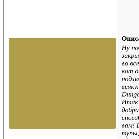
Опис
Ну по
закры
во вс
вот о
подзе
всяку
Dunge
Итак 
добро
спосо
вам! 
тупы,