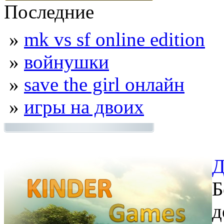
Последние
»
mk vs sf online edition
»
войнушки
»
save the girl онлайн
»
игры на двоих
Д
Б
д