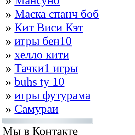
»
Мансуно
»
Маска спанч боб
»
Кит Виси Кэт
»
игры бен10
»
хелло кити
»
Тачки1 игры
»
buhs ty 10
»
игры футурама
»
Самураи
Мы в Контакте