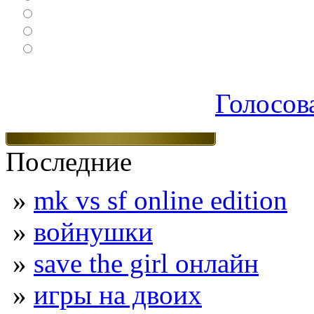
Спортивные
Логические
Экшен
Голосов
Последние
»
mk vs sf online edition
»
войнушки
»
save the girl онлайн
»
игры на двоих