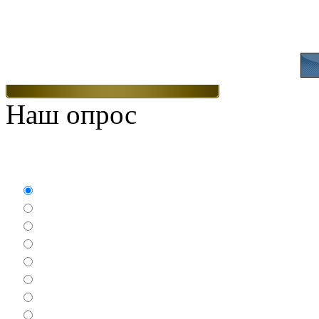
Присоединяйтесь
Наш опрос
Какие игры Вам нравят
Аркады
Бродилки
Гонки
Драки
Квесты
Леталки
Настольные
Ролевые