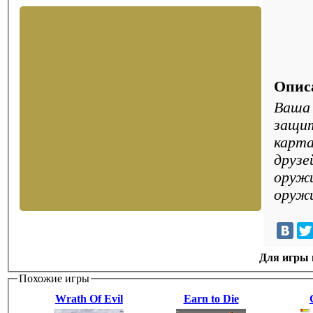
Опис
Ваша 
защит
карта
друзе
оружи
оружи
Для игры н
Похожие игры
Wrath Of Evil
Earn to Die