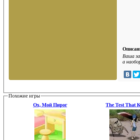
Описан
Ваша за
а наобо
Похожие игры
Ох, Мой Пирог
The Test That K