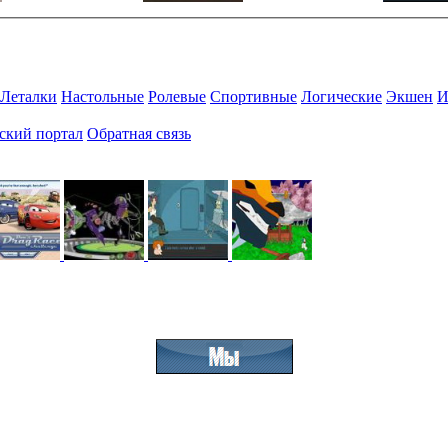
Леталки
Настольные
Ролевые
Спортивные
Логические
Экшен
И
ский портал
Обратная связь
Присоединяйтесь к нашему сообществу.