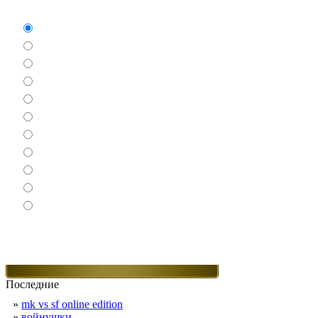
Какие игры Вам нравятся больше всего.
Аркады
Бродилки
Гонки
Драки
Квесты
Леталки
Настольные
Ролевые
Спортивные
Логические
Экшен
Последние
»
mk vs sf online edition
»
войнушки