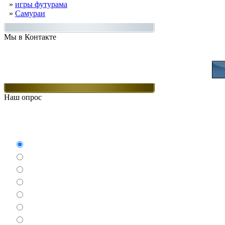
»
игры футурама
»
Самураи
Мы в Контакте
Присоединяйт
Наш опрос
Какие игры Вам нравят
Аркады
Бродилки
Гонки
Драки
Квесты
Леталки
Настольные