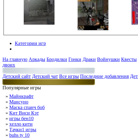
Категории игр
Разделы
На главную
Аркады
Бродилки
Гонки
Драки
Войнушки
Квесты
двоих
Детский сайт
Детский чат
Все игры
Последние добавления
Дет
Популярные игры
»
Майнкрафт
»
Мансуно
»
Маска спанч боб
»
Кит Виси Кэт
»
игры бен10
»
хелло кити
»
Тачки1 игры
»
buhs ty 10