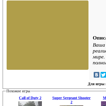
Опис
Ваша 
реали
мире.
полно
Для игры н
Похожие игры
Call of Duty 2
Super Sergeant Shooter
M
2