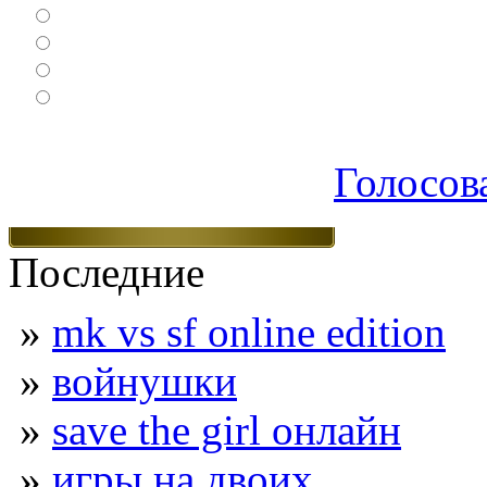
Ролевые
Спортивные
Логические
Экшен
Голосов
Последние
»
mk vs sf online edition
»
войнушки
»
save the girl онлайн
»
игры на двоих