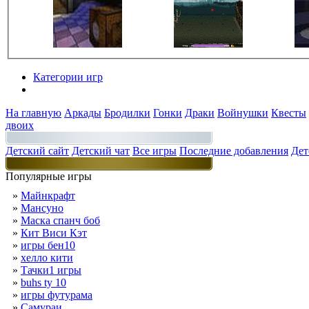
Категории игр
Разделы
На главную
Аркады
Бродилки
Гонки
Драки
Войнушки
Квесты
двоих
Детский сайт
Детский чат
Все игры
Последние добавления
Дет
Популярные игры
»
Майнкрафт
»
Мансуно
»
Маска спанч боб
»
Кит Виси Кэт
»
игры бен10
»
хелло кити
»
Тачки1 игры
»
buhs ty 10
»
игры футурама
»
Самураи