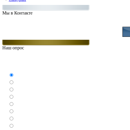
Мы в Контакте
Присоединяйт
Наш опрос
Какие игры Вам нравят
Аркады
Бродилки
Гонки
Драки
Квесты
Леталки
Настольные
Ролевые