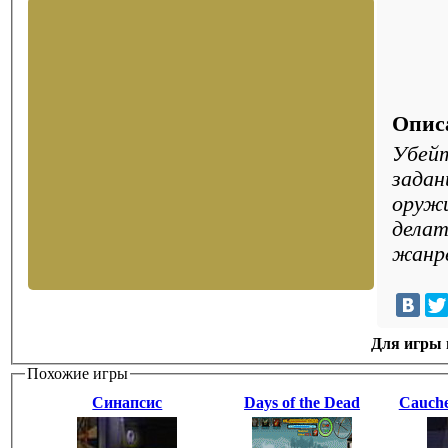
Опис
Убейт
задан
оружи
делат
жанр
Для игры н
Похожие игры
Синапсис
Days of the Dead
Cauche