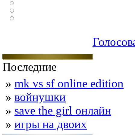
Спортивные
Логические
Экшен
Голосов
Последние
»
mk vs sf online edition
»
войнушки
»
save the girl онлайн
»
игры на двоих