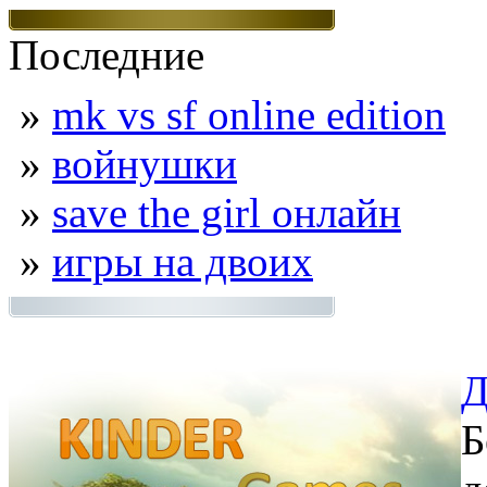
Последние
»
mk vs sf online edition
»
войнушки
»
save the girl онлайн
»
игры на двоих
Д
Б