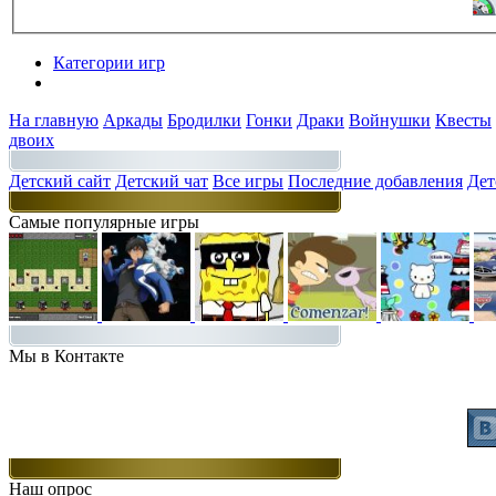
Категории игр
Разделы
На главную
Аркады
Бродилки
Гонки
Драки
Войнушки
Квесты
двоих
Детский сайт
Детский чат
Все игры
Последние добавления
Дет
Самые популярные игры
Мы в Контакте
Присоединяйт
Наш опрос