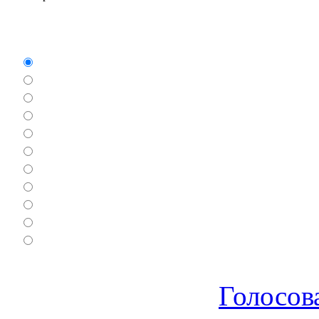
Какие игры Вам нравят
Аркады
Бродилки
Гонки
Драки
Квесты
Леталки
Настольные
Ролевые
Спортивные
Логические
Экшен
Голосов