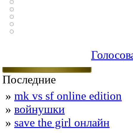
Настольные
Ролевые
Спортивные
Логические
Экшен
Голосов
Последние
»
mk vs sf online edition
»
войнушки
»
save the girl онлайн