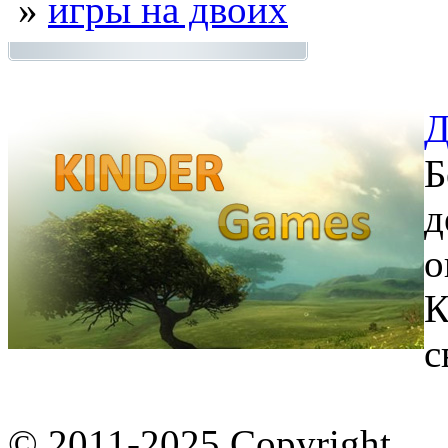
»
игры на двоих
Д
Б
д
о
К
с
© 2011-2025 Copyright.