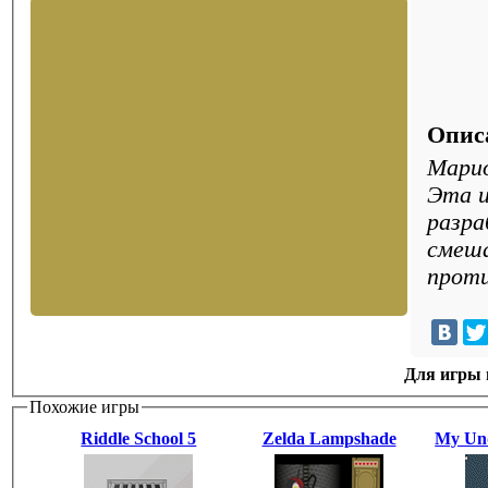
Опис
Марио
Эта и
разра
смеша
проти
Для игры н
Похожие игры
Riddle School 5
Zelda Lampshade
My Un