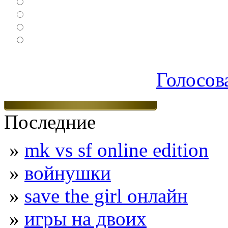
Ролевые
Спортивные
Логические
Экшен
Голосов
Последние
»
mk vs sf online edition
»
войнушки
»
save the girl онлайн
»
игры на двоих