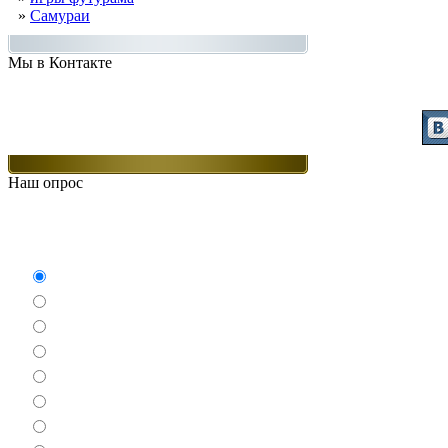
»
Самураи
Мы в Контакте
Присоединяйт
Наш опрос
Какие игры Вам нравят
Аркады
Бродилки
Гонки
Драки
Квесты
Леталки
Настольные