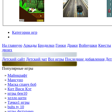
Категории игр
Разделы
На главную
Аркады
Бродилки
Гонки
Драки
Войнушки
Квесты
двоих
Детский сайт
Детский чат
Все игры
Последние добавления
Дет
Популярные игры
»
Майнкрафт
»
Мансуно
»
Маска спанч боб
»
Кит Виси Кэт
»
игры бен10
»
хелло кити
»
Тачки1 игры
»
buhs ty 10
»
игры футурама