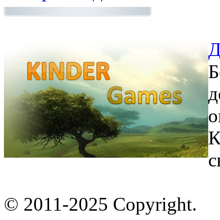
Д
Б
д
о
К
с
© 2011-2025 Copyright.