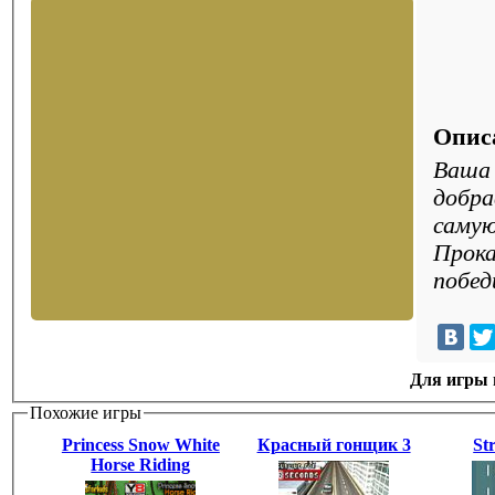
Опис
Ваша 
добра
самую
Прока
побед
Для игры н
Похожие игры
Princess Snow White
Красный гонщик 3
St
Horse Riding