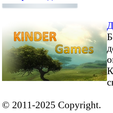
Д
Б
д
о
К
с
© 2011-2025 Copyright.