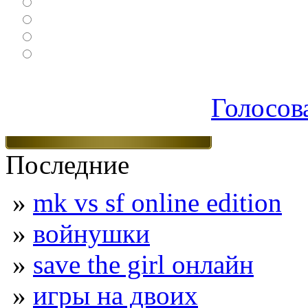
Ролевые
Спортивные
Логические
Экшен
Голосов
Последние
»
mk vs sf online edition
»
войнушки
»
save the girl онлайн
»
игры на двоих