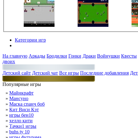
Категории игр
Разделы
На главную
Аркады
Бродилки
Гонки
Драки
Войнушки
Квесты
двоих
Детский сайт
Детский чат
Все игры
Последние добавления
Дет
Популярные игры
»
Майнкрафт
»
Мансуно
»
Маска спанч боб
»
Кит Виси Кэт
»
игры бен10
»
хелло кити
»
Тачки1 игры
»
buhs ty 10
»
игры футурама