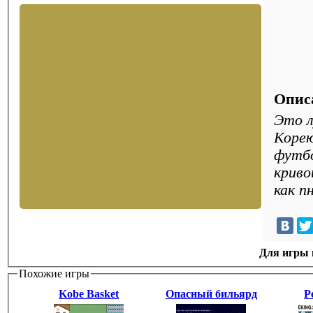
Опис
Это л
Корею
футбо
криво
как п
Для игры н
Похожие игры
Kobe Basket
Опасный бильярд
P