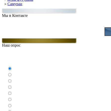
»
Самураи
Мы в Контакте
Присоединяйт
Наш опрос
Какие игры Вам нравят
Аркады
Бродилки
Гонки
Драки
Квесты
Леталки
Настольные