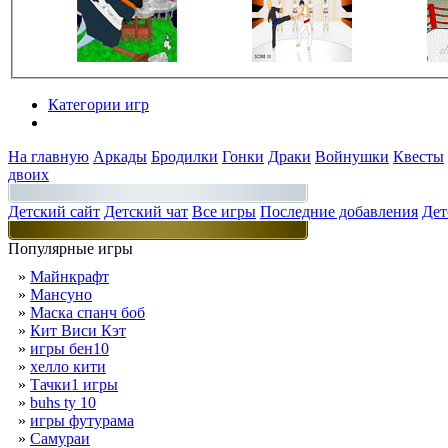
Категории игр
Разделы
На главную
Аркады
Бродилки
Гонки
Драки
Войнушки
Квесты
двоих
Детский сайт
Детский чат
Все игры
Последние добавления
Дет
Популярные игры
»
Майнкрафт
»
Мансуно
»
Маска спанч боб
»
Кит Виси Кэт
»
игры бен10
»
хелло кити
»
Тачки1 игры
»
buhs ty 10
»
игры футурама
»
Самураи