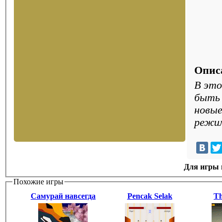
Опис
В это
быть 
новые
режи
Для игры н
Похожие игры
Самурай навсегда
Pencak Selak
Th