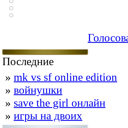
Спортивные
Логические
Экшен
Голосов
Последние
»
mk vs sf online edition
»
войнушки
»
save the girl онлайн
»
игры на двоих