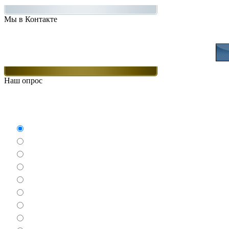
Мы в Контакте
Присоединяйт
Наш опрос
Какие игры Вам нравят
Аркады
Бродилки
Гонки
Драки
Квесты
Леталки
Настольные
Ролевые