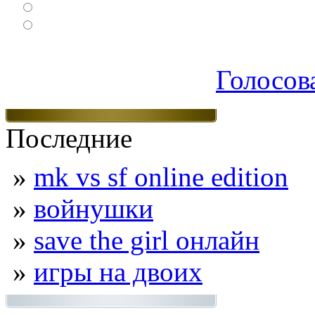
Логические
Экшен
Голосов
Последние
»
mk vs sf online edition
»
войнушки
»
save the girl онлайн
»
игры на двоих