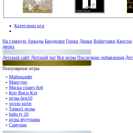
Категории игр
Разделы
На главную
Аркады
Бродилки
Гонки
Драки
Войнушки
Квесты
двоих
Детский сайт
Детский чат
Все игры
Последние добавления
Дет
Популярные игры
»
Майнкрафт
»
Мансуно
»
Маска спанч боб
»
Кит Виси Кэт
»
игры бен10
»
хелло кити
»
Тачки1 игры
»
buhs ty 10
»
игры футурама
»
Самураи