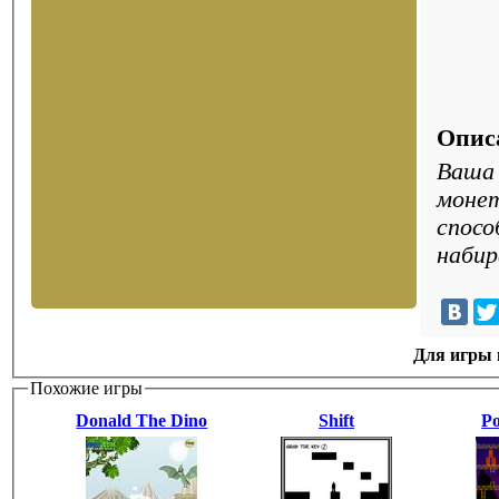
Опис
Ваша 
монет
спосо
набир
Для игры н
Похожие игры
Donald The Dino
Shift
P