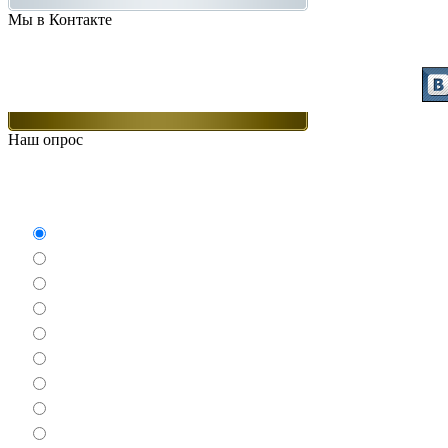
Мы в Контакте
Присоединяйт
Наш опрос
Какие игры Вам нравят
Аркады
Бродилки
Гонки
Драки
Квесты
Леталки
Настольные
Ролевые
Спортивные