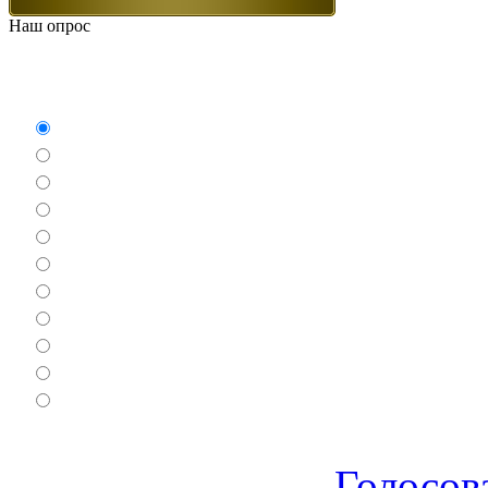
Наш опрос
Какие игры Вам нравят
Аркады
Бродилки
Гонки
Драки
Квесты
Леталки
Настольные
Ролевые
Спортивные
Логические
Экшен
Голосов