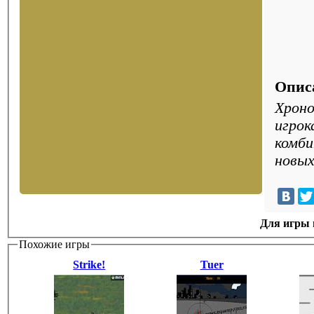
Опис
Хроно
игрок
комби
новых
Для игры н
Похожие игры
Strike!
Tuer