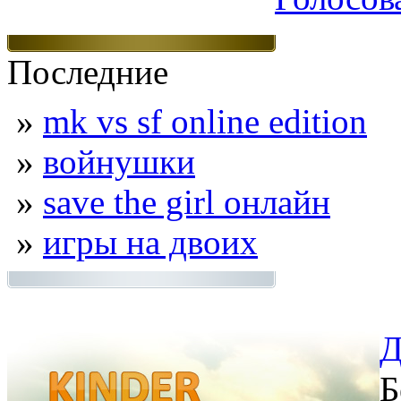
Последние
»
mk vs sf online edition
»
войнушки
»
save the girl онлайн
»
игры на двоих
Д
Б