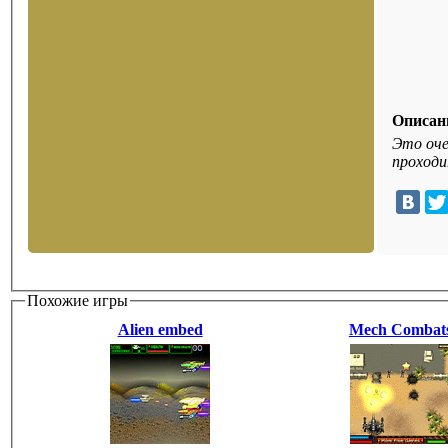
Описан
Это оче
проходи
Похожие игры
Alien embed
Mech Combat