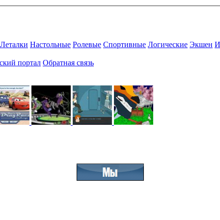
Леталки
Настольные
Ролевые
Спортивные
Логические
Экшен
И
ский портал
Обратная связь
Присоединяйтесь к нашему сообществу.