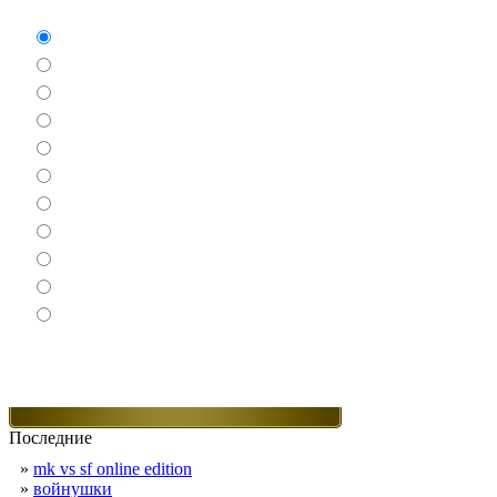
Аркады
Бродилки
Гонки
Драки
Квесты
Леталки
Настольные
Ролевые
Спортивные
Логические
Экшен
Последние
»
mk vs sf online edition
»
войнушки