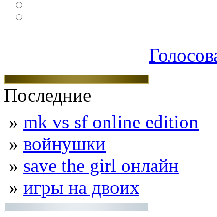
Логические
Экшен
Голосов
Последние
»
mk vs sf online edition
»
войнушки
»
save the girl онлайн
»
игры на двоих