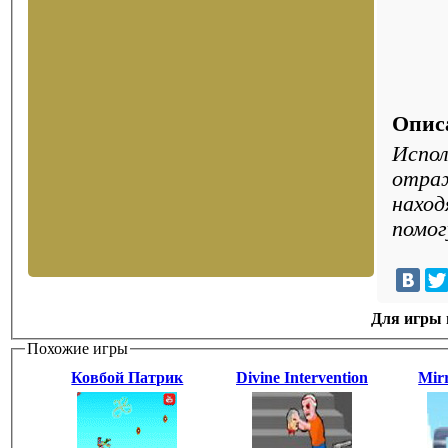
Опис
Испол
отраж
наход
помог
Для игры н
Похожие игры
Ковбой Патрик
Divine Intervention
Mir