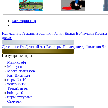
Категории игр
Разделы
На главную
Аркады
Бродилки
Гонки
Драки
Войнушки
Квесты
двоих
Детский сайт
Детский чат
Все игры
Последние добавления
Дет
Популярные игры
»
Майнкрафт
»
Мансуно
»
Маска спанч боб
»
Кит Виси Кэт
»
игры бен10
»
хелло кити
»
Тачки1 игры
»
buhs ty 10
»
игры футурама
»
Самураи