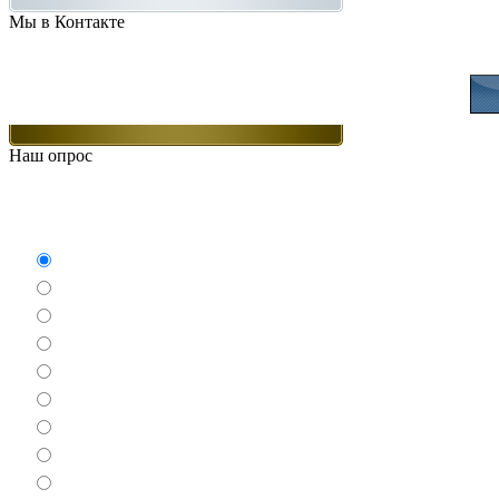
Мы в Контакте
Присоединяйт
Наш опрос
Какие игры Вам нравят
Аркады
Бродилки
Гонки
Драки
Квесты
Леталки
Настольные
Ролевые
Спортивные