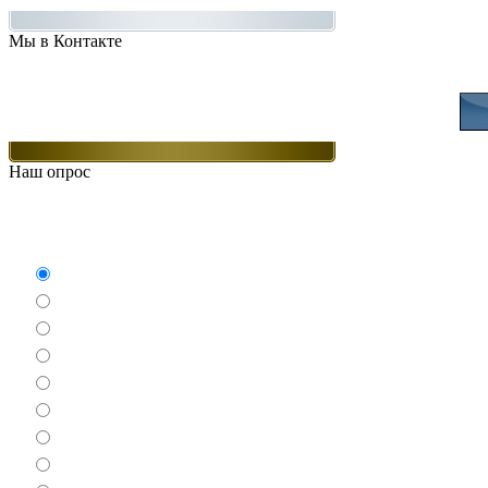
Мы в Контакте
Присоединяйт
Наш опрос
Какие игры Вам нравят
Аркады
Бродилки
Гонки
Драки
Квесты
Леталки
Настольные
Ролевые