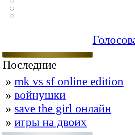
Спортивные
Логические
Экшен
Голосов
Последние
»
mk vs sf online edition
»
войнушки
»
save the girl онлайн
»
игры на двоих