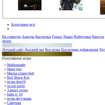
Категории игр
Разделы
На главную
Аркады
Бродилки
Гонки
Драки
Войнушки
Квесты
двоих
Детский сайт
Детский чат
Все игры
Последние добавления
Дет
Популярные игры
»
Майнкрафт
»
Мансуно
»
Маска спанч боб
»
Кит Виси Кэт
»
игры бен10
»
хелло кити
»
Тачки1 игры
»
buhs ty 10
»
игры футурама
»
Самураи