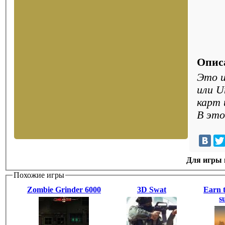
Опис
Это и
или U
карт 
В это
Для игры н
Похожие игры
Zombie Grinder 6000
3D Swat
Earn 
s