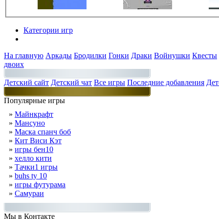
Категории игр
Разделы
На главную
Аркады
Бродилки
Гонки
Драки
Войнушки
Квесты
двоих
Детский сайт
Детский чат
Все игры
Последние добавления
Дет
Популярные игры
»
Майнкрафт
»
Мансуно
»
Маска спанч боб
»
Кит Виси Кэт
»
игры бен10
»
хелло кити
»
Тачки1 игры
»
buhs ty 10
»
игры футурама
»
Самураи
Мы в Контакте