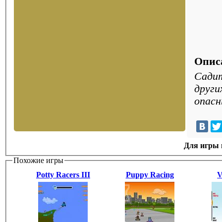
Опис
Садит
други
опасн
Для игры н
Похожие игры
Potty Racers III
Puppy Racing
V