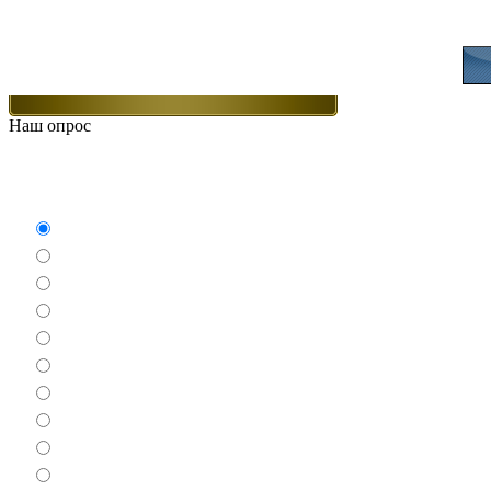
Присоединяйт
Наш опрос
Какие игры Вам нравят
Аркады
Бродилки
Гонки
Драки
Квесты
Леталки
Настольные
Ролевые
Спортивные
Логические